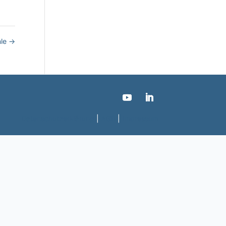
hle
→
Datenschutzerklärung
|
AGB
|
Impressum