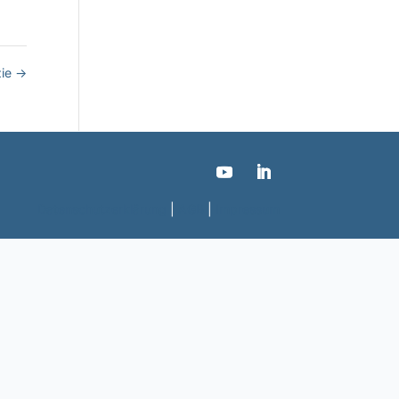
zie
→
Datenschutzerklärung
|
AGB
|
Impressum